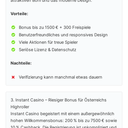
attraktiven Boni und das moderne Design.
Vorteile:
Bonus bis zu 1500 € + 300 Freispiele
Benutzerfreundliches und responsives Design
Viele Aktionen für treue Spieler
Seriöse Lizenz & Datenschutz
Nachteile:
Verifizierung kann manchmal etwas dauern
3. Instant Casino – Riesiger Bonus für Österreichs
Highroller
Instant Casino begeistert mit einem außergewöhnlich
hohen Willkommensbonus: 200 % bis zu 7500 € sowie
10 % Cashback. Die Registrierung ist unkompliziert und