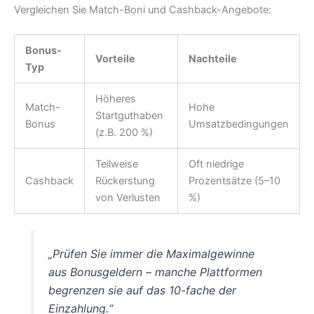
Vergleichen Sie Match-Boni und Cashback-Angebote:
Bonus-
Vorteile
Nachteile
Typ
Höheres
Match-
Hohe
Startguthaben
Bonus
Umsatzbedingungen
(z.B. 200 %)
Teilweise
Oft niedrige
Cashback
Rückerstung
Prozentsätze (5–10
von Verlusten
%)
„Prüfen Sie immer die Maximalgewinne
aus Bonusgeldern – manche Plattformen
begrenzen sie auf das 10-fache der
Einzahlung.“