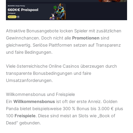
Attraktive Bonusangebote locken Spieler mit zusätzlichen
Gewinnchancen. Doch nicht alle
Promotionen
sind
gleichwertig. Seriöse Plattformen setzen auf Transparenz
und faire Bedingungen.
Viele österreichische Online Casinos überzeugen durch
transparente Bonusbedingungen und faire
Umsatzanforderungen.
Willkommensbonus und Freispiele
Ein
Willkommensbonus
ist oft der erste Anreiz. Golden
Panda bietet beispielsweise 300 % Bonus bis 3.000 € plus
100
Freispiele
. Diese sind meist an Slots wie „Book of
Dead“ gebunden.