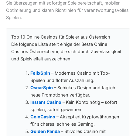
Sie überzeugen mit sofortiger Spielbereitschaft, mobiler
Optimierung und klaren Richtlinien für verantwortungsvolles
Spielen.
Top 10 Online Casinos für Spieler aus Österreich
Die folgende Liste stellt einige der Beste Online
Casinos Österreich vor, die sich durch Zuverlässigkeit
und Spielvielfalt auszeichnen.
FelixSpin
– Modernes Casino mit Top-
Spielen und flotter Auszahlung.
OscarSpin
– Schickes Design und täglich
neue Promotionen verfügbar.
Instant Casino
– Kein Konto nötig – sofort
spielen, sofort gewinnen.
CoinCasino
– Akzeptiert Kryptowährungen
für sicheres, schnelles Gaming.
Golden Panda
– Stilvolles Casino mit