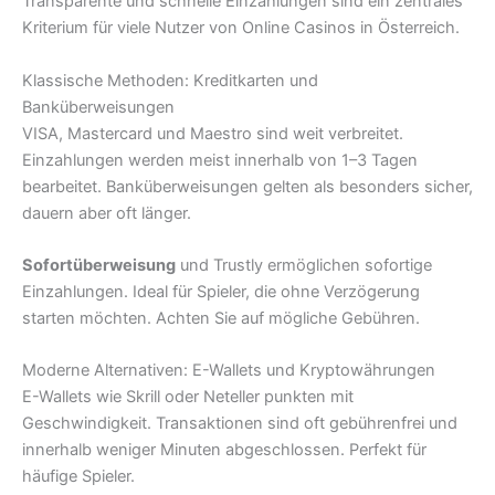
Transparente und schnelle Einzahlungen sind ein zentrales
Kriterium für viele Nutzer von Online Casinos in Österreich.
Klassische Methoden: Kreditkarten und
Banküberweisungen
VISA, Mastercard und Maestro sind weit verbreitet.
Einzahlungen werden meist innerhalb von 1–3 Tagen
bearbeitet. Banküberweisungen gelten als besonders sicher,
dauern aber oft länger.
Sofortüberweisung
und Trustly ermöglichen sofortige
Einzahlungen. Ideal für Spieler, die ohne Verzögerung
starten möchten. Achten Sie auf mögliche Gebühren.
Moderne Alternativen: E-Wallets und Kryptowährungen
E-Wallets wie Skrill oder Neteller punkten mit
Geschwindigkeit. Transaktionen sind oft gebührenfrei und
innerhalb weniger Minuten abgeschlossen. Perfekt für
häufige Spieler.