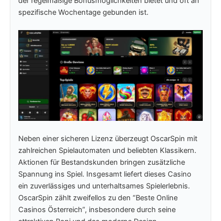
der regelmäßige Bonusmöglichkeiten bietet und oft an
spezifische Wochentage gebunden ist.
Neben einer sicheren Lizenz überzeugt OscarSpin mit
zahlreichen Spielautomaten und beliebten Klassikern.
Aktionen für Bestandskunden bringen zusätzliche
Spannung ins Spiel. Insgesamt liefert dieses Casino
ein zuverlässiges und unterhaltsames Spielerlebnis.
OscarSpin zählt zweifellos zu den “Beste Online
Casinos Österreich”, insbesondere durch seine