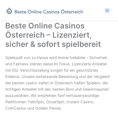
Skip
to
content
Beste Online Casinos
Österreich – Lizenziert,
sicher & sofort spielbereit
Spielspaß von zu Hause wird immer beliebter – Sicherheit
und Fairness stehen dabei im Fokus. Lizenzierte Anbieter
mit SSL-Verschlüsselung sorgen für ein geschütztes
Erlebnis. Unsere umfassende Bewertung und der Vergleich
der besten casino seiten in Österreich helfen Spielern, die
richtigen Anbieter mit den besten Boni und Gewinnquoten
auszuwählen. Wir empfehlen fünf vertrauenswürdige
Plattformen: FelixSpin, OscarSpin, Instant Casino,
CoinCasino und Golden Panda.