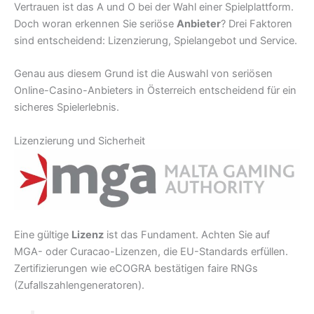
Vertrauen ist das A und O bei der Wahl einer Spielplattform.
Doch woran erkennen Sie seriöse
Anbieter
? Drei Faktoren
sind entscheidend: Lizenzierung, Spielangebot und Service.
Genau aus diesem Grund ist die Auswahl von seriösen
Online-Casino-Anbieters in Österreich entscheidend für ein
sicheres Spielerlebnis.
Lizenzierung und Sicherheit
Eine gültige
Lizenz
ist das Fundament. Achten Sie auf
MGA- oder Curacao-Lizenzen, die EU-Standards erfüllen.
Zertifizierungen wie eCOGRA bestätigen faire RNGs
(Zufallszahlengeneratoren).