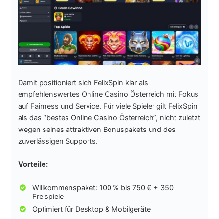
Damit positioniert sich FelixSpin klar als
empfehlenswertes Online Casino Österreich mit Fokus
auf Fairness und Service. Für viele Spieler gilt FelixSpin
als das “bestes Online Casino Österreich”, nicht zuletzt
wegen seines attraktiven Bonuspakets und des
zuverlässigen Supports.
Vorteile:
Willkommenspaket: 100 % bis 750 € + 350
Freispiele
Optimiert für Desktop & Mobilgeräte