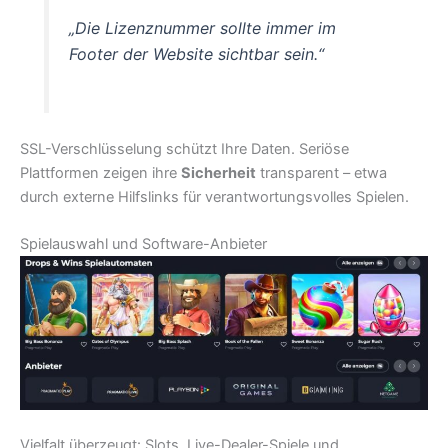
„Die Lizenznummer sollte immer im
Footer der Website sichtbar sein.“
SSL-Verschlüsselung schützt Ihre Daten. Seriöse
Plattformen zeigen ihre
Sicherheit
transparent – etwa
durch externe Hilfslinks für verantwortungsvolles Spielen.
Spielauswahl und Software-Anbieter
Vielfalt überzeugt: Slots, Live-Dealer-Spiele und