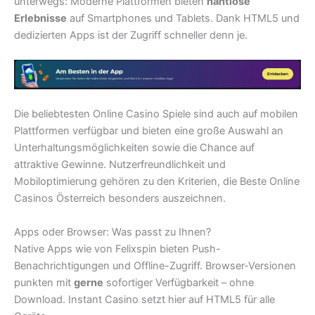
unterwegs: Moderne Plattformen bieten
nahtlose
Erlebnisse
auf Smartphones und Tablets. Dank HTML5 und
dedizierten Apps ist der Zugriff schneller denn je.
Die beliebtesten Online Casino Spiele sind auch auf mobilen
Plattformen verfügbar und bieten eine große Auswahl an
Unterhaltungsmöglichkeiten sowie die Chance auf
attraktive Gewinne. Nutzerfreundlichkeit und
Mobiloptimierung gehören zu den Kriterien, die Beste Online
Casinos Österreich besonders auszeichnen.
Apps oder Browser: Was passt zu Ihnen?
Native Apps wie von Felixspin bieten Push-
Benachrichtigungen und Offline-Zugriff. Browser-Versionen
punkten mit
gerne
sofortiger Verfügbarkeit – ohne
Download. Instant Casino setzt hier auf HTML5 für alle