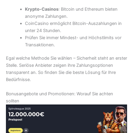
Krypto-Casinos
: Bitcoin und Ethereum bieten
anonyme Zahlungen.
CoinCasino ermöglicht Bitcoin-Auszahlungen in
unter 24 Stunden.
Prüfen Sie immer Mindest- und Höchstlimits vor
Transaktionen.
Egal welche Methode Sie wählen – Sicherheit steht an erster
Stelle. Seriöse Anbieter zeigen ihre Zahlungsoptionen
transparent an. So finden Sie die beste Lösung für Ihre
Bedürfnisse.
Bonusangebote und Promotionen: Worauf Sie achten
sollten