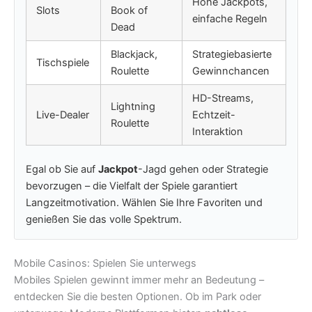
Hohe Jackpots,
Slots
Book of
einfache Regeln
Dead
Blackjack,
Strategiebasierte
Tischspiele
Roulette
Gewinnchancen
HD-Streams,
Lightning
Live-Dealer
Echtzeit-
Roulette
Interaktion
Egal ob Sie auf
Jackpot
-Jagd gehen oder Strategie
bevorzugen – die Vielfalt der Spiele garantiert
Langzeitmotivation. Wählen Sie Ihre Favoriten und
genießen Sie das volle Spektrum.
Mobile Casinos: Spielen Sie unterwegs
Mobiles Spielen gewinnt immer mehr an Bedeutung –
entdecken Sie die besten Optionen. Ob im Park oder