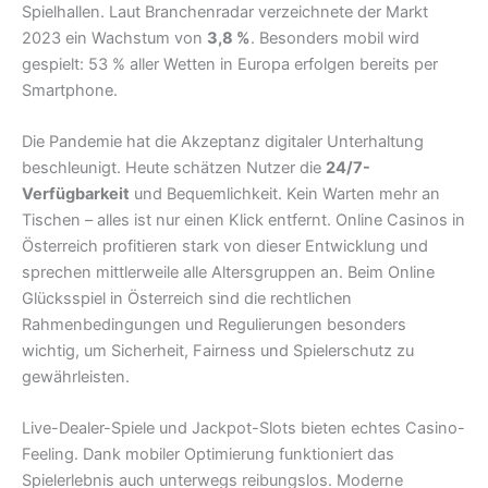
Spielhallen. Laut Branchenradar verzeichnete der Markt
2023 ein Wachstum von
3,8 %
. Besonders mobil wird
gespielt: 53 % aller Wetten in Europa erfolgen bereits per
Smartphone.
Die Pandemie hat die Akzeptanz digitaler Unterhaltung
beschleunigt. Heute schätzen Nutzer die
24/7-
Verfügbarkeit
und Bequemlichkeit. Kein Warten mehr an
Tischen – alles ist nur einen Klick entfernt. Online Casinos in
Österreich profitieren stark von dieser Entwicklung und
sprechen mittlerweile alle Altersgruppen an. Beim Online
Glücksspiel in Österreich sind die rechtlichen
Rahmenbedingungen und Regulierungen besonders
wichtig, um Sicherheit, Fairness und Spielerschutz zu
gewährleisten.
Live-Dealer-Spiele und Jackpot-Slots bieten echtes Casino-
Feeling. Dank mobiler Optimierung funktioniert das
Spielerlebnis auch unterwegs reibungslos. Moderne