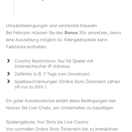
Umsatzbedingungen und versteckte Klauseln
Bei Felixspin müssen Sie den
Bonus
35x umsetzen, bevor
eine Auszahlung möglich ist. Kleingedrucktes kann
Fallstricke enthalten:
Country Restrictions: Nur für Spieler mit
österreichischer IP-Adresse
Zeitlimits (z.B. 7 Tage zum Umsetzen)
Spielbeschränkungen (Online Slots Österreich zählen
oft nur zu 50% )
Ein guter Kundenservice erklärt diese Bedingungen klar.
Nutzen Sie Live-Chats, um Unklarheiten zu beseitigen.
Spielangebote: Von Slots bis Live-Casino
Von schnellen Online Slots Österreich bis zu interaktiven