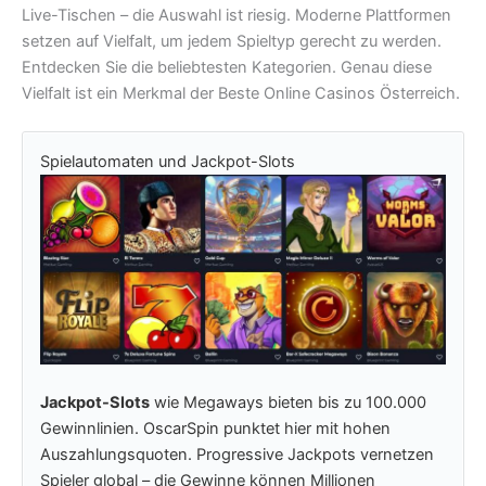
Live-Tischen – die Auswahl ist riesig. Moderne Plattformen
setzen auf Vielfalt, um jedem Spieltyp gerecht zu werden.
Entdecken Sie die beliebtesten Kategorien. Genau diese
Vielfalt ist ein Merkmal der Beste Online Casinos Österreich.
Spielautomaten und Jackpot-Slots
Jackpot-Slots
wie Megaways bieten bis zu 100.000
Gewinnlinien. OscarSpin punktet hier mit hohen
Auszahlungsquoten. Progressive Jackpots vernetzen
Spieler global – die Gewinne können Millionen