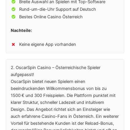
Breite Auswahl an Spielen mit Top-Software
Rund-um-die-Uhr Support auf Deutsch
Bestes Online Casino Österreich
Nachteile:
Keine eigene App vorhanden
2. OscarSpin Casino – Österreichische Spieler
aufgepasst!
OscarSpin bietet neuen Spielern einen
beeindruckenden Willkommensbonus von bis zu
1500 € und 300 Freispielen. Die Plattform punktet mit
klarer Struktur, schneller Ladezeit und intuitivem
Design. Das Angebot richtet sich an Einsteiger wie
auch erfahrene Casino-Fans in Österreich. Ein weiterer
Vorteil für bestehende Kunden ist der Reload-Bonus,