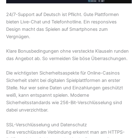
24/7-Support auf Deutsch ist Pflicht. Gute Plattformen
bieten Live-Chat und Telefonhotline. Ein responsives
Design macht das Spielen auf Smartphones zum
Vergnügen.
Klare Bonusbedingungen ohne versteckte Klauseln runden
das Angebot ab. So vermeiden Sie böse Überraschungen.
Die wichtigsten Sicherheitsaspekte für Online-Casinos
Sicherheit steht bei digitalen Spielplattformen an erster
Stelle. Nur wer seine Daten und Einzahlungen geschützt
weiß, kann entspannt spielen. Moderne
Sicherheitsstandards wie 256-Bit-Verschlüsselung sind
dabei unverzichtbar.
SSL-Verschlüsselung und Datenschutz
Eine verschlüsselte Verbindung erkennt man am HTTPS-