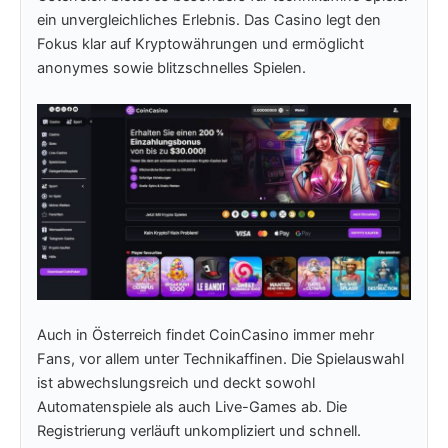
ein unvergleichliches Erlebnis. Das Casino legt den
Fokus klar auf Kryptowährungen und ermöglicht
anonymes sowie blitzschnelles Spielen.
Auch in Österreich findet CoinCasino immer mehr
Fans, vor allem unter Technikaffinen. Die Spielauswahl
ist abwechslungsreich und deckt sowohl
Automatenspiele als auch Live-Games ab. Die
Registrierung verläuft unkompliziert und schnell.